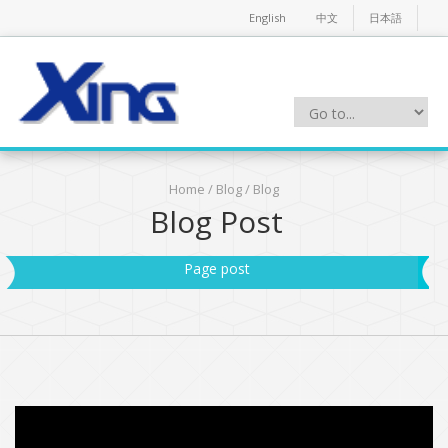
English
中文
日本語
Home
/
Blog
/ Blog
Blog Post
Page post