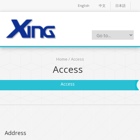
English
中文
日本語
Home
/
Access
Access
Access
Address